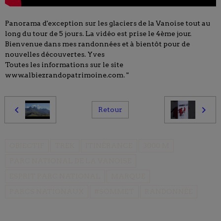
Panorama d'exception sur les glaciers de la Vanoise tout au
long du tour de 5 jours. La vidéo est prise le 4ème jour.
Bienvenue dans mes randonnées et à bientôt pour de
nouvelles découvertes. Yves
Toutes les informations sur le site
www.albiezrandopatrimoine.com. "
Retour
OBJECTIF
TREK
ITINÉRANCE
3000 M
PARC NATIONAL DE LA VANOISE
ESPRIT PARC NATIONAL
MARQUE
PARCS NATIONAUX
#SOMMET
RANDONNÉE