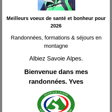
De
à
Meilleurs voeux de santé et bonheur pour
Nombre
2026
Randonnées, formations & séjours en
montagne
VALIDER
Albiez Savoie Alpes.
Bienvenue dans mes
Partager
Facebook
X
Email
randonnées.
Yves
★
★
★
★
★
Aucune note. Soyez le premier à attribuer une note !