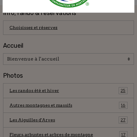
Info, rando & réservations
Choisissez et réservez
Accueil
Photos
Les randos été et hiver
25
Autres montagnes et massifs
16
Les Aiguilles d'Arves
27
Fleurs, arbustes et arbres de montagne
17